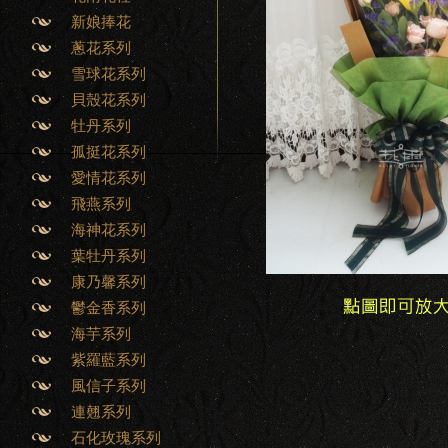
新娘捧花
蔥花系列
雪球花系列
貝殼花系列
牡丹系列
孤挺花系列
愛情花系列
飛燕系列
海神花系列
葉牡丹系列
康乃馨系列
鬱金香系列
海芋系列
紫羅藍系列
風信子系列
連翹系列
石化玫瑰系列