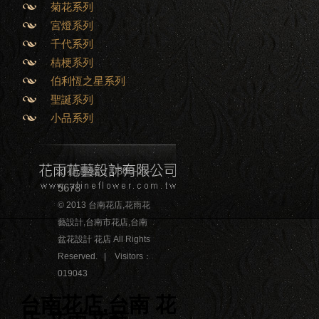
菊花系列
宮燈系列
千代系列
桔梗系列
伯利恆之星系列
聖誕系列
小品系列
訂購專線：0800-28-
5678
© 2013 台南花店,花雨花
藝設計,台南市花店,台南
盆花設計 花店 All Rights
Reserved. | Visitors：
019043
台南花店,台南 花