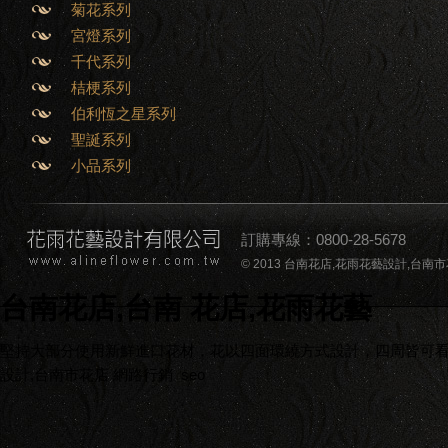
菊花系列
宮燈系列
千代系列
桔梗系列
伯利恆之星系列
聖誕系列
小品系列
訂購專線：0800-28-5678
© 2013 台南花店,花雨花藝設計,台南市花店,台南
台南花店,台南 花店,花雨花藝
堅持大部分使用新鮮進口花材，花以四面環繞方式設計，四周皆可看到
設計,台南市花店
網路行銷
seo