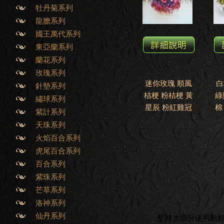
牡丹菊系列
龍膽系列
國王萬代系列
東亞蘭系列
蘭花系列
玫瑰系列
迷你玫瑰 順風
白
針墊系列
桔梗 粉桔梗 黃
綠
繡球系列
星辰 粉紅雞冠
棉
紫計系列
天珠系列
火焰百合系列
虎尾百合系列
百合系列
紫珠系列
芒草系列
洛神系列
仙丹系列
堅持大部分使用新