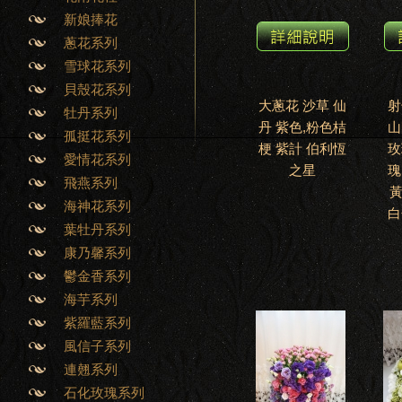
新娘捧花
蔥花系列
雪球花系列
貝殼花系列
大蔥花 沙草 仙
射
牡丹系列
丹 紫色,粉色桔
山
孤挺花系列
梗 紫計 伯利恆
玫
愛情花系列
之星
瑰
飛燕系列
海神花系列
白
葉牡丹系列
康乃馨系列
鬱金香系列
海芋系列
紫羅藍系列
風信子系列
連翹系列
石化玫瑰系列