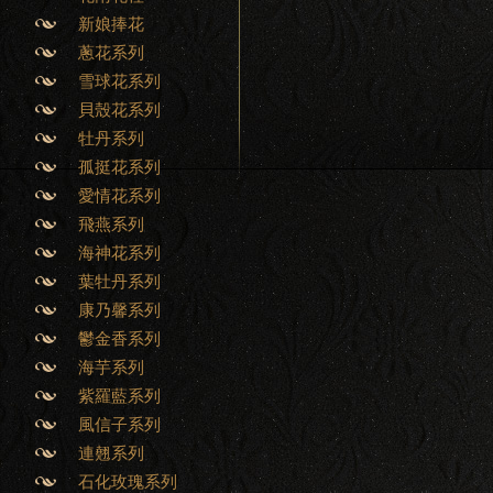
新娘捧花
蔥花系列
雪球花系列
貝殼花系列
牡丹系列
孤挺花系列
愛情花系列
飛燕系列
海神花系列
葉牡丹系列
康乃馨系列
鬱金香系列
海芋系列
紫羅藍系列
風信子系列
連翹系列
石化玫瑰系列