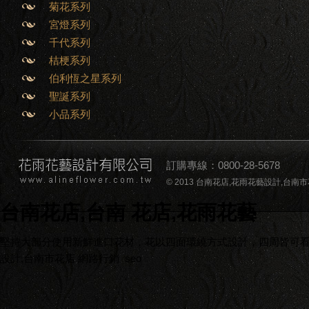
菊花系列
宮燈系列
千代系列
桔梗系列
伯利恆之星系列
聖誕系列
小品系列
訂購專線：0800-28-5678
© 2013 台南花店,花雨花藝設計,台南市花店,台南
台南花店,台南 花店,花雨花藝
堅持大部分使用新鮮進口花材，花以四面環繞方式設計，四周皆可看到
設計,台南市花店
網路行銷
seo